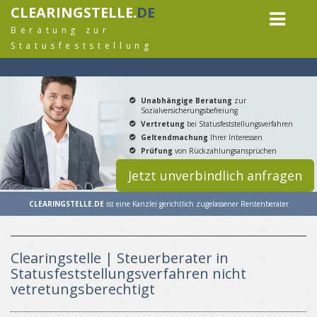
CLEARINGSTELLE.
DE
Beratung zur
Statusfeststellung
Unabhängige Beratung
zur
Sozialversicherungsbefreiung
Vertretung
bei Statusfeststellungsverfahren
Geltendmachung
Ihrer Interessen
Prüfung
von Rückzahlungsansprüchen
Jetzt unverbindlich anfragen
CLEARINGSTELLE.DE
ist eine Kanzlei gerichtlich zugelassener Rentenberater
Clearingstelle | Steuerberater in
Statusfeststellungsverfahren nicht
vetretungsberechtigt