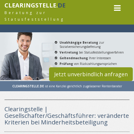
CLEARINGSTELLE.
DE
Beratung zur
Statusfeststellung
Unabhängige Beratung
zur
Sozialversicherungsbefreiung
Vertretung
bei Statusfeststellungsverfahren
Geltendmachung
Ihrer Interessen
Prüfung
von Rückzahlungsansprüchen
Jetzt unverbindlich anfragen
CLEARINGSTELLE.DE
ist eine Kanzlei gerichtlich zugelassener Rentenberater
Clearingstelle |
Gesellschafter/Geschäftsführer: veränderte
Kriterien bei Minderheitsbeteiligung