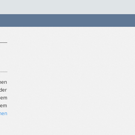
inen
der
lem
nem
hen