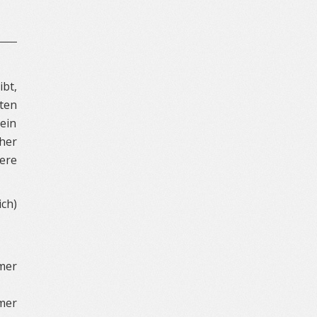
bt,
sten
 ein
cher
ere
ch)
mer
mer