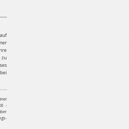
 auf
ner
hre
 zu
sses
bei
iner
DE -
über
ngs-